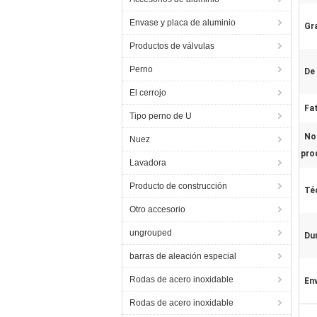
Envase y placa de aluminio
Gr
Productos de válvulas
Perno
De 
El cerrojo
Fa
Tipo perno de U
No
Nuez
pro
Lavadora
Producto de construcción
Té
Otro accesorio
ungrouped
Du
barras de aleación especial
Rodas de acero inoxidable
En
Rodas de acero inoxidable