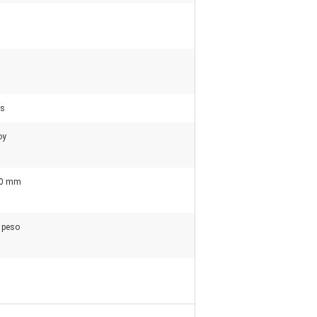
as
oy
60 mm
 peso