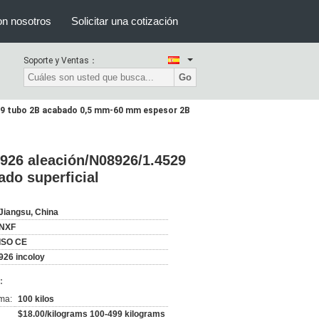
on nosotros
Solicitar una cotización
Soporte y Ventas：
Go
4529 tubo 2B acabado 0,5 mm-60 mm espesor 2B
 926 aleación/N08926/1.4529
do superficial
Jiangsu, China
NXF
ISO CE
926 incoloy
:
ma:
100 kilos
$18.00/kilograms 100-499 kilograms