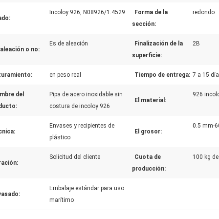
Incoloy 926, N08926/1.4529
Forma de la
redondo
ado:
sección:
Es de aleación
Finalización de la
2B
aleación o no:
superficie:
turamiento:
en peso real
Tiempo de entrega:
7 a 15 dí
mbre del
Pipa de acero inoxidable sin
926 incol
El material:
ducto:
costura de incoloy 926
Envases y recipientes de
0.5 mm-
cnica:
El grosor:
plástico
Solicitud del cliente
Cuota de
100 kg de
ración:
producción:
Embalaje estándar para uso
vasado:
marítimo