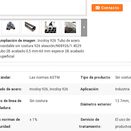
Contacto
Ampliación de imagen :
Incoloy 926 Tubo de acero
noxidable sin costura 926 aleación/N08926/1.4529
tubo 2B acabado 0,5 mm-60 mm espesor 2B acabado
uperficial
tándar:
Las normas ASTM
Tipo de producto:
Sin costu
ado de acero:
Incoloy 926, Incoloy 926
Aplicación:
Industria
o de línea de
Sin costura
12.7mm, 1/
Diámetro exterior:
dadura:
s normas de
± 1%
Servicio de
El uso de
uridad:
tratamiento:
productos