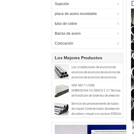
Sujeción
placa de acero inoxidable
tubo de cobre
Barras de acero
Colocación
Los Mejores Productos
Las instalaciones de aluminio de
aluminio de aluminio de aluminio de
aluminio de aluminio de aluminio
NXF NS111/UNS
N08800/NA15/Z8NC32.21 Técnica
de fundición de tuberías de aleación
Incoloy800 Producto para accesorios
Servicio de procesamiento de tubos
de tuberías
de níquel Corte de tubos de aleación
de cobre y níquel sin costura EEMUA
234 UNS C70600 CuNi9010 B10 PE