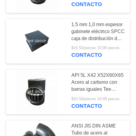
FÁBRICA
espesor SCH10-XXS
CONTACTO
CONTROL
1.5 mm 1,0 mm espesor
238
DE
gabinete eléctrico SPCC
Accesorios
caja de distribución de
CALIDAD
la carcasa de metal
especiales de
$16.50/pieces 10-99 pieces MOQ:10 piezas
panel eléctrico caja para
CONTACTO
la ingeniería eléctrica
CONTACTA
aleación
CON
API 5L X42 X52X60X65
NOSOTROS
Acero al carbono con
barras iguales Tee
92
ASME B16.5 MSS -SP
SOLICITAR
$16.50/pieces 10-99 pieces MOQ:10 piezas
Freno de aleación
75 Butt
CONTACTO
UNA
especial
CITA
ANSI JIS DIN ASME
Tubo de acero al