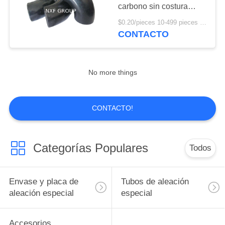
NOTICIAS
carbono sin costura
estándar codos traseros
$0.20/pieces 10-499 pieces MOQ:10 piezas
de acero soldado 45/90
CONTACTO
11
grados codos
Cubiertas y placas
de acero inoxidable
No more things
CONTACTO!
204
Categorías Populares
Todos
colocación de acero
inoxidable
Envase y placa de
Tubos de aleación
aleación especial
especial
Accesorios