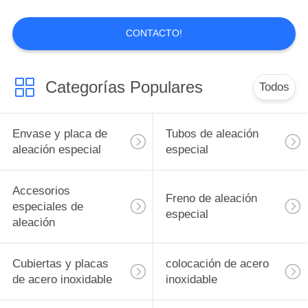
NOTICIAS
CONTACTO!
11
Cubiertas y placas
Categorías Populares
Todos
de acero inoxidable
Envase y placa de
Tubos de aleación
aleación especial
especial
Accesorios
204
Freno de aleación
especiales de
especial
colocación de acero
aleación
inoxidable
Cubiertas y placas
colocación de acero
de acero inoxidable
inoxidable