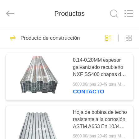
Copyright
©
2024
Productos
-
2025
tube-
fittings.com.
All
EN
46
Rights
Reserved.
Producto de construcción
Developed
CASA.
Envase y placa de
by
ECER
aleación especial
0.14-0.20MM espesor
PRODUCTOS
galvanizado recubierto
NXF SS400 chapas de
SOBRE
acero corrugado para
$800.00/tons 20-49 tons MOQ:20 toneladas
tablas personalizadas
NOSOTROS
CONTACTO
64
Tubos de aleación
RECORRIDO
Hoja de bobina de techo
resistente a la corrosión
POR
especial
ASTM A653 En 10346
LA
SGCC SPCC Hoja de
$800.00/tons 20-49 tons MOQ:20 toneladas