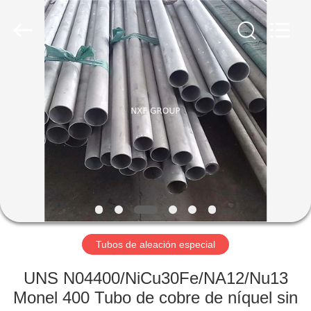
XiFei
(SuZhou)
Business
Co.,Ltd).
All
Rights
Reserved.
Developed
EN
by
ECER
CASA.
PRODUCTOS
SOBRE
NOSOTROS
RECORRIDO
Tubos de aleación especial
POR
UNS N04400/NiCu30Fe/NA12/Nu13
LA
Monel 400 Tubo de cobre de níquel sin