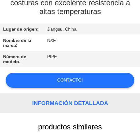
FÁBRICA
costuras con excelente resistencia a
altas temperaturas
CONTROL
Lugar de origen:
Jiangsu, China
DE
Nombre de la
NXF
CALIDAD
marca:
Número de
PIPE
CONTACTA
modelo:
CON
CONTACTO!
NOSOTROS
NOTICIAS
INFORMACIÓN DETALLADA
SOLICITAR
productos similares
UNA