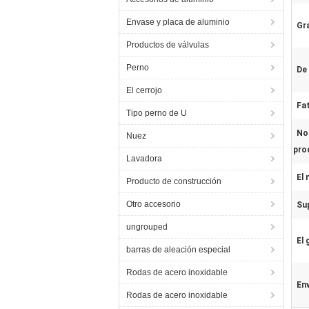
Envase y placa de aluminio
Gr
Productos de válvulas
Perno
De 
El cerrojo
Fa
Tipo perno de U
No
Nuez
pro
Lavadora
El 
Producto de construcción
Otro accesorio
Sup
ungrouped
El 
barras de aleación especial
Rodas de acero inoxidable
En
Rodas de acero inoxidable