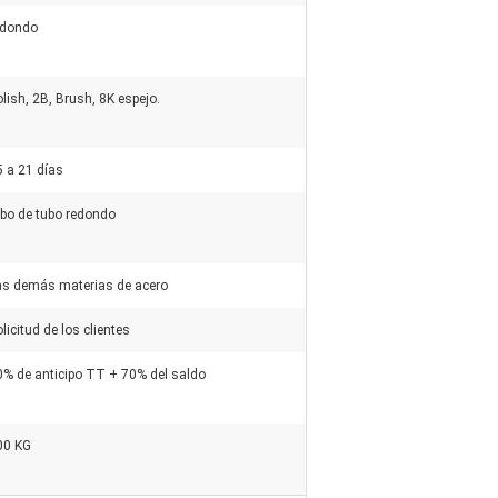
edondo
lish, 2B, Brush, 8K espejo.
5 a 21 días
ubo de tubo redondo
as demás materias de acero
licitud de los clientes
0% de anticipo TT + 70% del saldo
00 KG