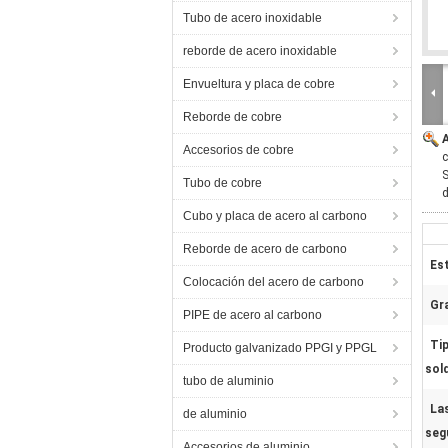
Tubo de acero inoxidable
reborde de acero inoxidable
Envueltura y placa de cobre
Reborde de cobre
Accesorios de cobre
c
S
Tubo de cobre
d
Cubo y placa de acero al carbono
Reborde de acero de carbono
Es
Colocación del acero de carbono
Gr
PIPE de acero al carbono
Tip
Producto galvanizado PPGI y PPGL
sol
tubo de aluminio
La
de aluminio
seg
Accesorios de aluminio