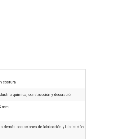
in costura
ndustria química, construcción y decoración
5 mm
as demás operaciones de fabricación y fabricación