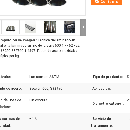
Contacto
Ampliación de imagen :
Técnica de laminado en
aliente laminado en frío de la serie 600 1.4462 F52
32950 S32760 1.4507 Tubos de acero inoxidable
úplex por kg
tándar:
Las normas ASTM
Tipo de producto:
S
ado de acero:
Sección 600, S32950
Aplicación:
I
o de línea de
Sin costura
2
Diámetro exterior:
dadura:
s normas de
± 1%
Servicio de
L
uridad:
tratamiento: