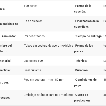
600 series
Forma de la
r
ado:
sección:
Es de aleación
Finalización de la
Po
aleación o no:
superficie:
turamiento:
Por peso teórico
Tiempo de entrega:
1
mbre del
Tubos sin costura de acero inoxidable
Forma de las
t
ducto:
piezas:
material:
Las series 600
Técnica:
L
erficie:
Final brillante
Duración:
So
Pipa sin costura 1 mm - 80 mm
Condiciones de
3
grosor:
pago:
Embalaje estándar para uso marítimo
Cuota de
5
vasado:
producción: