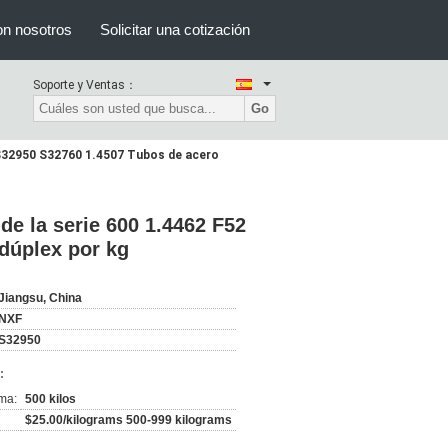
on nosotros
Solicitar una cotización
Soporte y Ventas：
Go
2 S32950 S32760 1.4507 Tubos de acero
de la serie 600 1.4462 F52
dúplex por kg
Jiangsu, China
NXF
S32950
:
ma:
500 kilos
$25.00/kilograms 500-999 kilograms