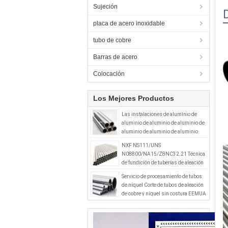
Sujeción
placa de acero inoxidable
tubo de cobre
Barras de acero
Colocación
Los Mejores Productos
Las instalaciones de aluminio de
aluminio de aluminio de aluminio de
aluminio de aluminio de aluminio
NXF NS111/UNS
N08800/NA15/Z8NC32.21 Técnica
de fundición de tuberías de aleación
Incoloy800 Producto para accesorios
Servicio de procesamiento de tubos
de tuberías
de níquel Corte de tubos de aleación
de cobre y níquel sin costura EEMUA
234 UNS C70600 CuNi9010 B10 PE