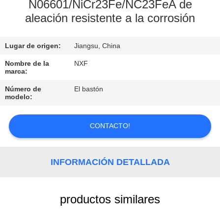
FÁBRICA
N06601/NiCr23Fe/NC23FeA de
aleación resistente a la corrosión
CONTROL
Lugar de origen:
Jiangsu, China
DE
Nombre de la
NXF
CALIDAD
marca:
Número de
El bastón
CONTACTA
modelo:
CON
CONTACTO!
NOSOTROS
NOTICIAS
INFORMACIÓN DETALLADA
SOLICITAR
productos similares
UNA