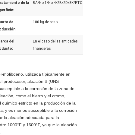
ratamiento de la
BA/No.1/No.4/2B/2D/8K/ETC
perficie:
uota de
100 kg de peso
oducción:
arca del
En el caso de las entidades
oducto:
financieras
-molibdeno, utilizada típicamente en 
el predecesor, aleación B (UNS 
sceptible a la corrosión de la zona de 
eación, como el hierro y el cromo, 
químico estricto en la producción de la 
a, y es menos susceptible a la corrosión 
r la aleación adecuada para la 
tre 1000°F y 1600°F, ya que la aleación 
.