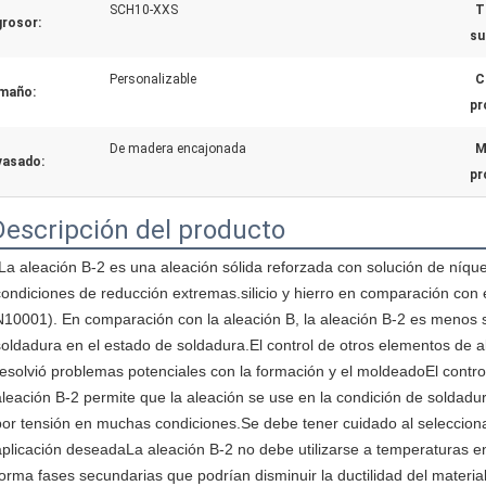
SCH10-XXS
T
grosor:
su
Personalizable
C
maño:
pr
De madera encajonada
M
vasado:
pr
Descripción del producto
La aleación B-2 es una aleación sólida reforzada con solución de níquel
condiciones de reducción extremas.silicio y hierro en comparación con 
N10001). En comparación con la aleación B, la aleación B-2 es menos su
soldadura en el estado de soldadura.El control de otros elementos de al
resolvió problemas potenciales con la formación y el moldeadoEl control 
aleación B-2 permite que la aleación se use en la condición de soldadur
por tensión en muchas condiciones.Se debe tener cuidado al selecciona
aplicación deseadaLa aleación B-2 no debe utilizarse a temperaturas en
forma fases secundarias que podrían disminuir la ductilidad del material