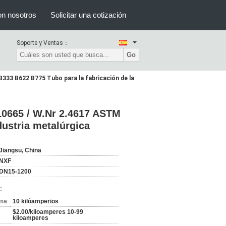
on nosotros
Solicitar una cotización
Soporte y Ventas：
Go
33 B622 B775 Tubo para la fabricación de la
0665 / W.Nr 2.4617 ASTM
dustria metalúrgica
Jiangsu, China
NXF
DN15-1200
:
ma:
10 kilóamperios
$2.00/kiloamperes 10-99
kiloamperes