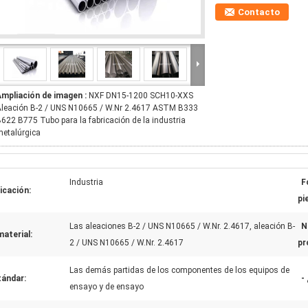
Contacto
Ampliación de imagen :
NXF DN15-1200 SCH10-XXS
Aleación B-2 / UNS N10665 / W.Nr 2.4617 ASTM B333
622 B775 Tubo para la fabricación de la industria
etalúrgica
Industria
F
icación:
pi
Las aleaciones B-2 / UNS N10665 / W.Nr. 2.4617, aleación B-
N
material:
2 / UNS N10665 / W.Nr. 2.4617
pr
Las demás partidas de los componentes de los equipos de
tándar:
-
ensayo y de ensayo