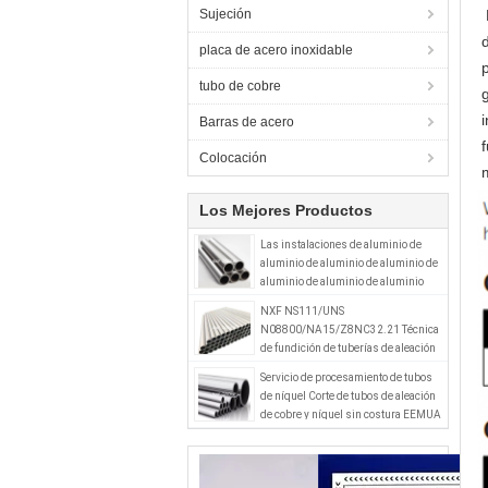
Sujeción
placa de acero inoxidable
tubo de cobre
Barras de acero
Colocación
Los Mejores Productos
Las instalaciones de aluminio de
aluminio de aluminio de aluminio de
aluminio de aluminio de aluminio
NXF NS111/UNS
N08800/NA15/Z8NC32.21 Técnica
de fundición de tuberías de aleación
Incoloy800 Producto para accesorios
Servicio de procesamiento de tubos
de tuberías
de níquel Corte de tubos de aleación
de cobre y níquel sin costura EEMUA
234 UNS C70600 CuNi9010 B10 PE