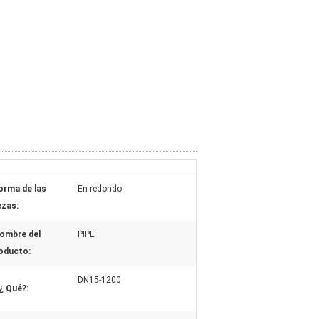
orma de las
En redondo
ezas:
ombre del
PIPE
oducto:
DN15-1200
 ¿ Qué?: