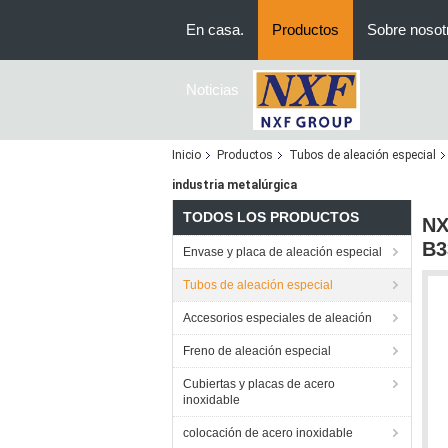
En casa.
Productos
Sobre nosot
Noticias
Inicio
Productos
Tubos de aleación especial
industria metalúrgica
TODOS LOS PRODUCTOS
NX
B3
Envase y placa de aleación especial
Tubos de aleación especial
Accesorios especiales de aleación
Freno de aleación especial
Cubiertas y placas de acero
inoxidable
colocación de acero inoxidable