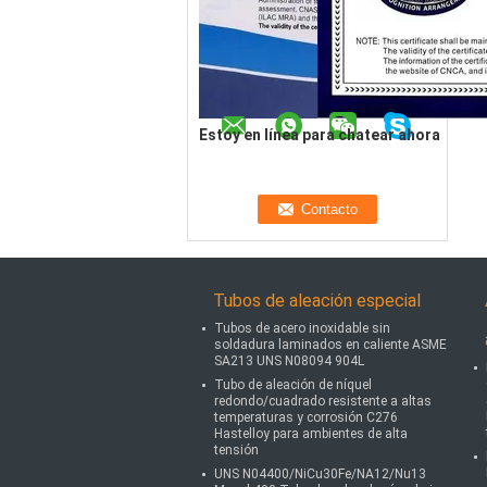
Estoy en línea para chatear ahora
Tubos de aleación especial
Tubos de acero inoxidable sin
soldadura laminados en caliente ASME
SA213 UNS N08094 904L
Tubo de aleación de níquel
redondo/cuadrado resistente a altas
temperaturas y corrosión C276
Hastelloy para ambientes de alta
tensión
UNS N04400/NiCu30Fe/NA12/Nu13