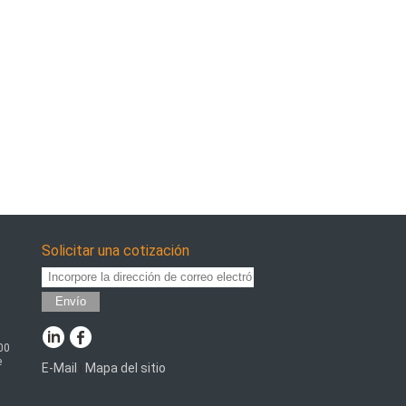
Solicitar una cotización
Envío
00
e
E-Mail
Mapa del sitio
|