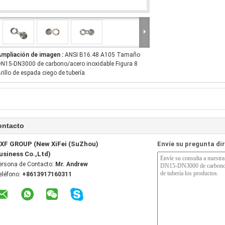
Ampliación de imagen :
ANSI B16.48 A105 Tamaño
N15-DN3000 de carbono/acero inoxidable Figura 8
rillo de espada ciego de tubería
ontacto
XF GROUP (New XiFei (SuZhou)
Envíe su pregunta di
usiness Co.,Ltd)
ersona de Contacto:
Mr. Andrew
eléfono:
+8613917160311