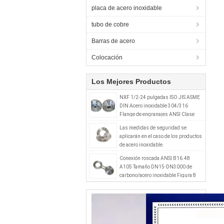
placa de acero inoxidable
tubo de cobre
Barras de acero
Colocación
Los Mejores Productos
NXF 1/2-24 pulgadas ISO JIS ASME
DIN Acero inoxidable 304/316
Flange de engranajes ANSI Clase
150-2500 Tipo de resbalón forjado
Las medidas de seguridad se
Flange estándar ANSI
aplicarán en el caso de los productos
de acero inoxidable.
Conexión roscada ANSI B16.48
A105 Tamaño DN15-DN3000 de
carbono/acero inoxidable Figura 8