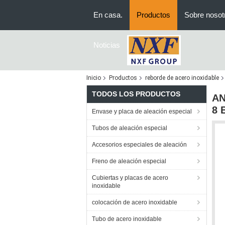
En casa.
Productos
Sobre nosot
Noticias
Inicio
Productos
reborde de acero inoxidable
TODOS LOS PRODUCTOS
AN
8 
Envase y placa de aleación especial
Tubos de aleación especial
Accesorios especiales de aleación
Freno de aleación especial
Cubiertas y placas de acero
inoxidable
colocación de acero inoxidable
Tubo de acero inoxidable