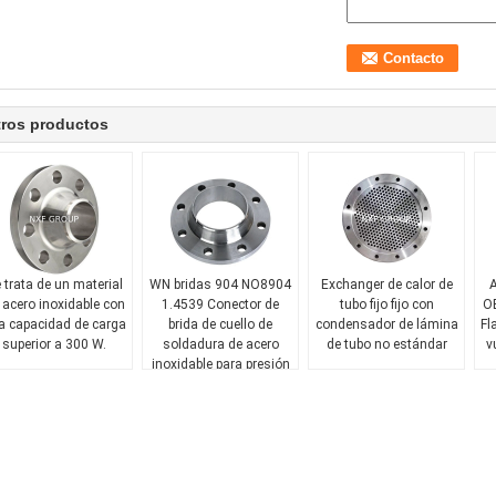
tros productos
 trata de un material
WN bridas 904 NO8904
Exchanger de calor de
A
 acero inoxidable con
1.4539 Conector de
tubo fijo fijo con
OE
a capacidad de carga
brida de cuello de
condensador de lámina
Fl
superior a 300 W.
soldadura de acero
de tubo no estándar
v
inoxidable para presión
Clase
r
150/300/600/9001500/2500
a