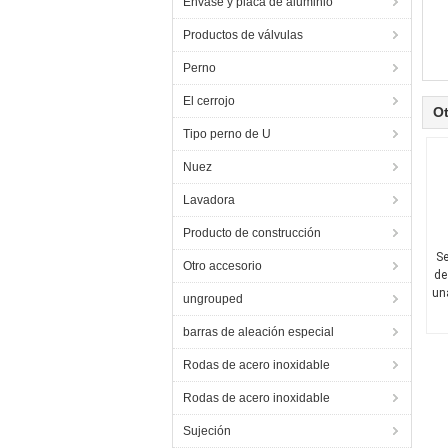
Envase y placa de aluminio
Productos de válvulas
Perno
El cerrojo
O
Tipo perno de U
Nuez
Lavadora
Producto de construcción
Se
Otro accesorio
de
un
ungrouped
barras de aleación especial
Rodas de acero inoxidable
Rodas de acero inoxidable
Sujeción