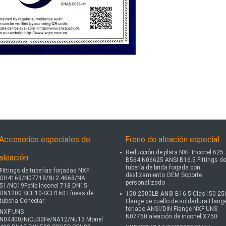
Accesorios especiales de
Freno de aleación especial
Reducción de plata NXF Inconel 625
aleación
B564 N06625 ANSI B16.5 Fittings de
tubería de brida forjada con
Fittings de tuberías forjadas NXF
deslizamiento OEM Soporte
GH4169/N07718/Nr.2.4668/NA
personalizado
51/NC19FeNb Inconel 718 DN15-
DN1200 SCH10-SCH160 Líneas de
150-2500LB ANSI B16.5 Clas150-25
tubería Conectar
Flange de cuello de soldadura Flang
forjado ANSI/DIN Flange NXF UNS
NXF UNS
N07750 aleación de inconel X750
N04400/NiCu30Fe/NA12/Nu13 Monel