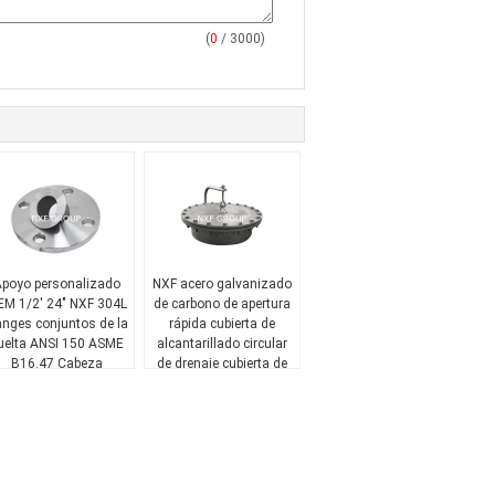
(
0
/ 3000)
poyo personalizado
NXF acero galvanizado
M 1/2' 24" NXF 304L
de carbono de apertura
anges conjuntos de la
rápida cubierta de
uelta ANSI 150 ASME
alcantarillado circular
B16.47 Cabeza
de drenaje cubierta de
edonda Reducción de
alcantarillado industrial
la forma de los
de acero inoxidable
ccesorios de tubería