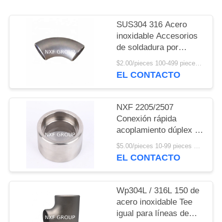
CITA
SUS304 316 Acero
MAPA
inoxidable Accesorios
de soldadura por
DEL
extremo Bw Lr Largo
$2.00/pieces 100-499 pieces MOQ:100 piezas
SITIO
radio 90 grados Sch10
EL CONTACTO
Sch40 Sin costura Ss
Soldadura con codo 45
POLÍTICA
grados
NXF 2205/2507
DE
Conexión rápida
acoplamiento dúplex de
PRIVACIDAD
acero inoxidable Tipo
$5.00/pieces 10-99 pieces MOQ:10 piezas
de fundición de
EL CONTACTO
tuberías Accesorios de
cabeza redonda Código
y personalizable
Wp304L / 316L 150 de
acero inoxidable Tee
igual para líneas de