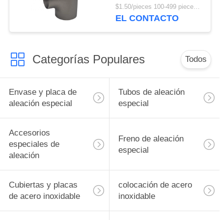
tubería Conexión de
$1.50/pieces 100-499 pieces MOQ:100 piezas
soldadura Conexión de
EL CONTACTO
conexión de tubería
Categorías Populares
Todos
Envase y placa de
Tubos de aleación
aleación especial
especial
Accesorios
Freno de aleación
especiales de
especial
aleación
Cubiertas y placas
colocación de acero
de acero inoxidable
inoxidable