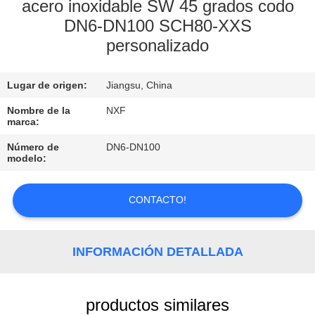
FÁBRICA
acero inoxidable SW 45 grados codo
DN6-DN100 SCH80-XXS
personalizado
CONTROL
DE
Lugar de origen:
Jiangsu, China
CALIDAD
Nombre de la
NXF
marca:
CONTACTA
Número de
DN6-DN100
modelo:
CON
NOSOTROS
CONTACTO!
NOTICIAS
INFORMACIÓN DETALLADA
SOLICITAR
UNA
productos similares