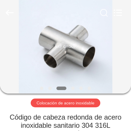
XiFei
(SuZhou)
Business
Co.,Ltd).
All
Rights
Reserved.
Developed
EN
by
ECER
CASA.
PRODUCTOS
SOBRE
NOSOTROS
RECORRIDO
Colocación de acero inoxidable
POR
Código de cabeza redonda de acero
LA
inoxidable sanitario 304 316L