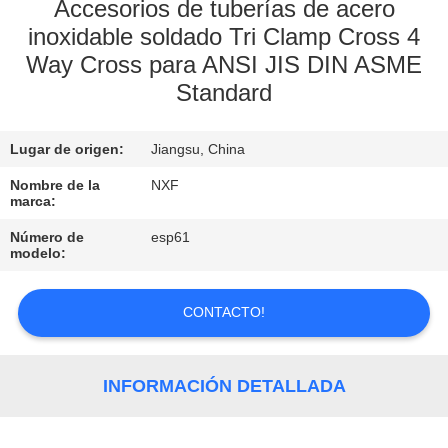
FÁBRICA
Accesorios de tuberías de acero
inoxidable soldado Tri Clamp Cross 4
Way Cross para ANSI JIS DIN ASME
CONTROL
Standard
DE
CALIDAD
Lugar de origen:
Jiangsu, China
Nombre de la
NXF
CONTACTA
marca:
CON
Número de
esp61
modelo:
NOSOTROS
CONTACTO!
NOTICIAS
INFORMACIÓN DETALLADA
SOLICITAR
UNA