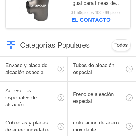
igual para líneas de
tubería Conexión de
$1.50/pieces 100-499 pieces MOQ:100 piezas
soldadura Conexión de
EL CONTACTO
conexión de tubería
Categorías Populares
Todos
Envase y placa de
Tubos de aleación
aleación especial
especial
Accesorios
Freno de aleación
especiales de
especial
aleación
Cubiertas y placas
colocación de acero
de acero inoxidable
inoxidable