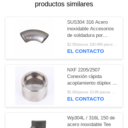
CITA
productos similares
MAPA
SUS304 316 Acero
inoxidable Accesorios
DEL
de soldadura por
SITIO
extremo Bw Lr Largo
$2.00/pieces 100-499 pieces MOQ:100 piezas
radio 90 grados Sch10
EL CONTACTO
Sch40 Sin costura Ss
POLÍTICA
Soldadura con codo 45
DE
grados
NXF 2205/2507
PRIVACIDAD
Conexión rápida
acoplamiento dúplex de
acero inoxidable Tipo
$5.00/pieces 10-99 pieces MOQ:10 piezas
de fundición de
EL CONTACTO
tuberías Accesorios de
cabeza redonda Código
y personalizable
Wp304L / 316L 150 de
acero inoxidable Tee