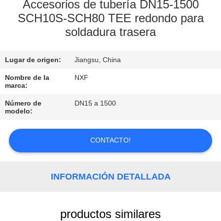
FÁBRICA
Accesorios de tubería DN15-1500
SCH10S-SCH80 TEE redondo para
soldadura trasera
CONTROL
DE
Lugar de origen:
Jiangsu, China
CALIDAD
Nombre de la
NXF
marca:
CONTACTA
Número de
DN15 a 1500
modelo:
CON
NOSOTROS
CONTACTO!
NOTICIAS
INFORMACIÓN DETALLADA
SOLICITAR
UNA
productos similares