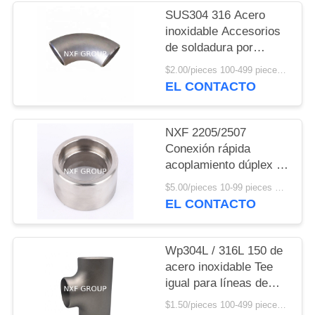
CITA
SUS304 316 Acero
inoxidable Accesorios
de soldadura por
MAPA
extremo Bw Lr Largo
DEL
$2.00/pieces 100-499 pieces MOQ:100 piezas
radio 90 grados Sch10
EL CONTACTO
SITIO
Sch40 Sin costura Ss
Soldadura con codo 45
grados
NXF 2205/2507
POLÍTICA
Conexión rápida
DE
acoplamiento dúplex de
acero inoxidable Tipo
PRIVACIDAD
$5.00/pieces 10-99 pieces MOQ:10 piezas
de fundición de
EL CONTACTO
tuberías Accesorios de
cabeza redonda Código
y personalizable
Wp304L / 316L 150 de
acero inoxidable Tee
igual para líneas de
tubería Conexión de
$1.50/pieces 100-499 pieces MOQ:100 piezas