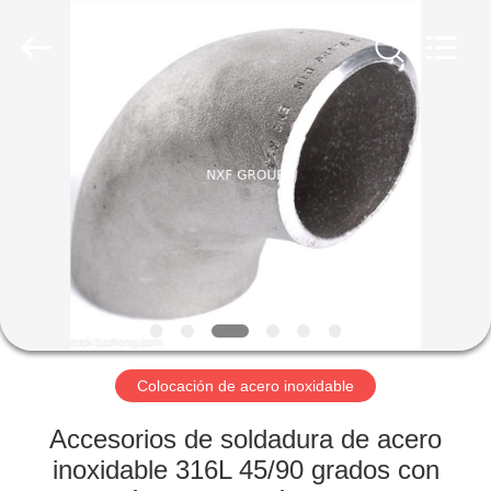
XiFei
(SuZhou)
Business
Co.,Ltd).
All
Rights
Reserved.
Developed
EN
by
ECER
CASA.
PRODUCTOS
SOBRE
NOSOTROS
RECORRIDO
Colocación de acero inoxidable
POR
Accesorios de soldadura de acero
LA
inoxidable 316L 45/90 grados con