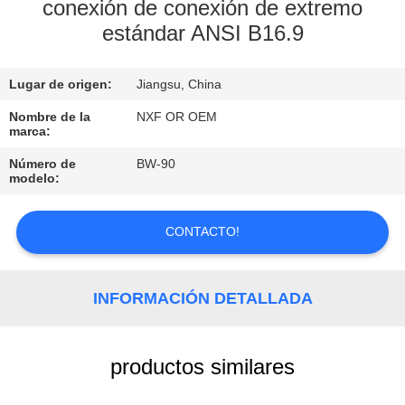
FÁBRICA
conexión de conexión de extremo
estándar ANSI B16.9
CONTROL
Lugar de origen:
Jiangsu, China
DE
Nombre de la
NXF OR OEM
CALIDAD
marca:
Número de
BW-90
CONTACTA
modelo:
CON
CONTACTO!
NOSOTROS
NOTICIAS
INFORMACIÓN DETALLADA
SOLICITAR
productos similares
UNA