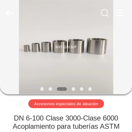
XiFei
(SuZhou)
Business
Co.,Ltd).
All
Rights
Reserved.
Developed
EN
by
ECER
CASA.
PRODUCTOS
SOBRE
NOSOTROS
RECORRIDO
Accesorios especiales de aleación
POR
DN 6-100 Clase 3000-Clase 6000
LA
Acoplamiento para tuberías ASTM