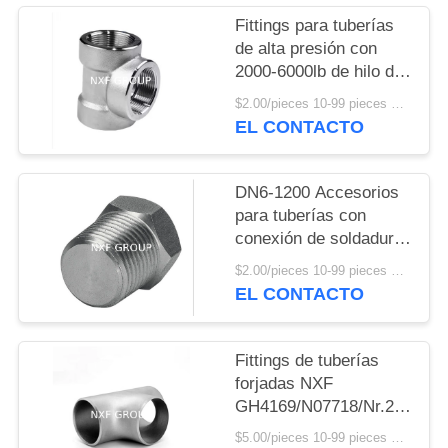
CITA
Fittings para tuberías
de alta presión con
MAPA
2000-6000lb de hilo de
presión
DEL
$2.00/pieces 10-99 pieces MOQ:10 piezas
EL CONTACTO
SITIO
DN6-1200 Accesorios
POLÍTICA
para tuberías con
DE
conexión de soldadura
y ASTM A564/A564M
PRIVACIDAD
$2.00/pieces 10-99 pieces MOQ:10 piezas
AMS 5629 Técnicas de
EL CONTACTO
fundición de cabeza
hexagonal estándar
Fittings de tuberías
forjadas NXF
GH4169/N07718/Nr.2.4668/
51/NC19FeNb Inconel
$5.00/pieces 10-99 pieces MOQ:10 piezas