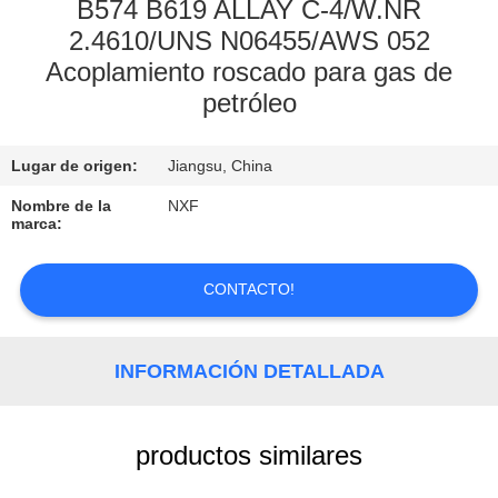
FÁBRICA
B574 B619 ALLAY C-4/W.NR
2.4610/UNS N06455/AWS 052
Acoplamiento roscado para gas de
CONTROL
petróleo
DE
CALIDAD
Lugar de origen:
Jiangsu, China
Nombre de la
NXF
CONTACTA
marca:
CON
CONTACTO!
NOSOTROS
NOTICIAS
INFORMACIÓN DETALLADA
SOLICITAR
productos similares
UNA