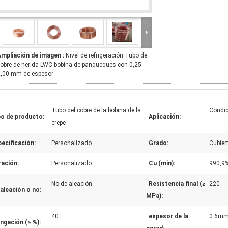
Ampliación de imagen :
Nivel de refrigeración Tubo de
obre de herida LWC bobina de panqueques con 0,25-
2,00 mm de espesor
Tubo del cobre de la bobina de la
Condic
po de producto:
Aplicación:
crepe
ecificación:
Personalizado
Grado:
Cubier
ración:
Personalizado
Cu (min):
990,9
No de aleación
Resistencia final (≥
220
aleación o no:
MPa):
40
espesor de la
0.6mm~
ngación (≥ %):