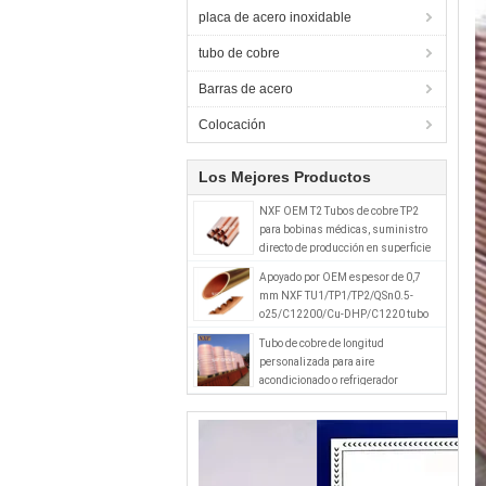
placa de acero inoxidable
tubo de cobre
Barras de acero
Colocación
Los Mejores Productos
NXF OEM T2 Tubos de cobre TP2
para bobinas médicas, suministro
directo de producción en superficie
de rociado amarilla y pintura
Apoyado por OEM espesor de 0,7
mm NXF TU1/TP1/TP2/QSn0.5-
o25/C12200/Cu-DHP/C1220 tubo
de cobre con ranuras internas para la
Tubo de cobre de longitud
industria HVAC
personalizada para aire
acondicionado o refrigerador
Estándar ASTM
B42/68/88/280/111/640/447