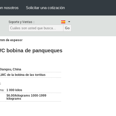
on nosotros
Solicitar una cotización
Soporte y Ventas：
Go
0 mm de espesor
LWC bobina de panqueques
Jiangsu, China
LWC de la bobina de las tortitas
:
ma:
1 000 kilos
$6.00/kilograms 1000-1999
kilograms