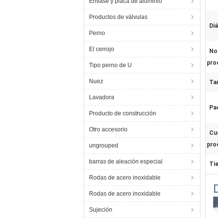
Envase y placa de aluminio
Productos de válvulas
Diá
Perno
El cerrojo
No
pro
Tipo perno de U
Nuez
Ta
Lavadora
Pa
Producto de construcción
Otro accesorio
Cu
pro
ungrouped
barras de aleación especial
Ti
Rodas de acero inoxidable
Rodas de acero inoxidable
Sujeción