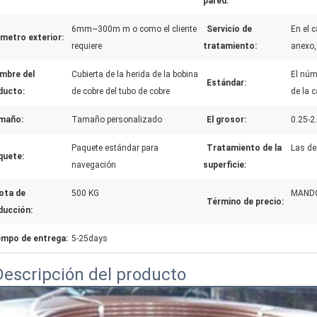
pared:
6mm~300m m o como el cliente
Servicio de
En el 
metro exterior:
requiere
tratamiento:
anexo,
mbre del
Cubierta de la herida de la bobina
El núm
Estándar:
ducto:
de cobre del tubo de cobre
de la c
maño:
Tamaño personalizado
El grosor:
0.25-
Paquete estándar para
Tratamiento de la
Las d
quete:
navegación
superficie:
ota de
500 KG
MANDO
Término de precio:
ducción:
empo de entrega:
5-25days
Descripción del producto